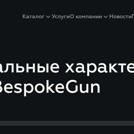
Каталог
Услуги
О компании
Новости
льные характ
BespokeGun