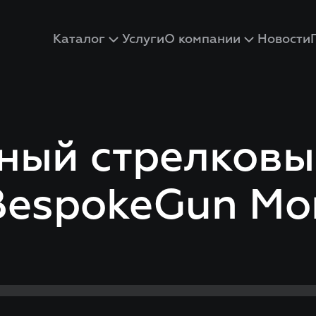
Каталог
Услуги
О компании
Новости
ный стрелков
BespokeGun Mon