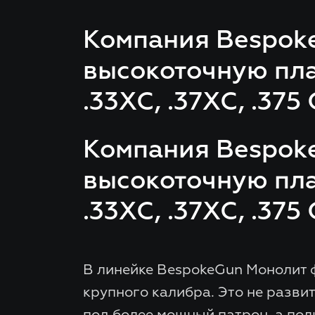
Компания Bespoke
высокоточную пла
.33XC, .37XC, .375
Компания Bespoke
высокоточную пла
.33XC, .37XC, .375
В линейке BespokeGun Монолит 
крупного калибра. Это не разви
под более мощный патрон, а по