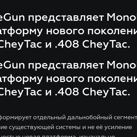
Gun представляет Monol
тформу нового поколен
 CheyTac и .408 CheyTac.
Gun представляет Monol
тформу нового поколен
 CheyTac и .408 CheyTac.
формирует отдельный дальнобойный сегмен
тие существующей системы и не её усиление
лностью новая платформа, изначально