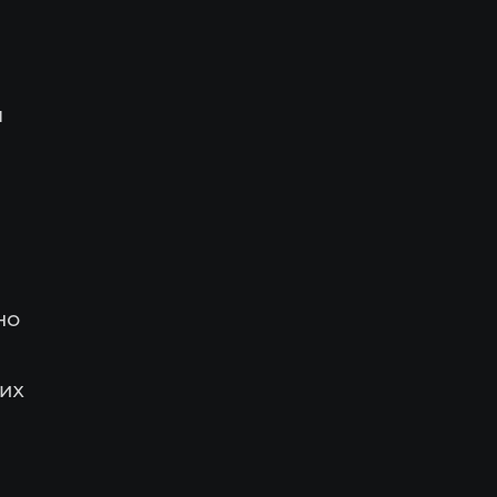
п
но
 их