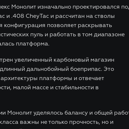
екс Монолит изначально проектировался по
ac и .408 CheyTac и рассчитан на стволы
ая конфигурация позволяет раскрывать
тических пуль и работать в том диапазоне
алась платформа.
отрен увеличенный карбоновый магазин
 длинный дальнобойный боеприпас. Это
 архитектуры платформы и отвечает
сти, малой массе и стабильности в
ии Монолит уделялось балансу и общей рабо
класса важны не только прочность, но и