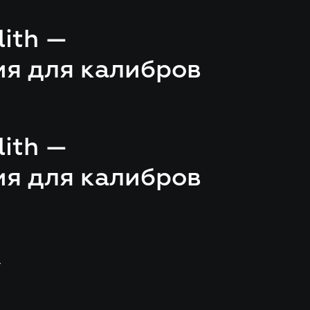
ith —
ия для калибров
ith —
ия для калибров
т