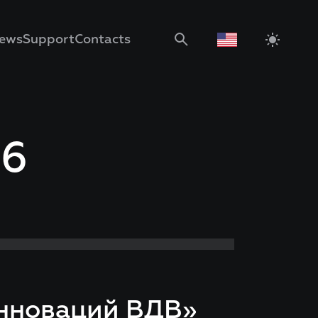
ews
Support
Contacts
26
инноваций ВДВ»