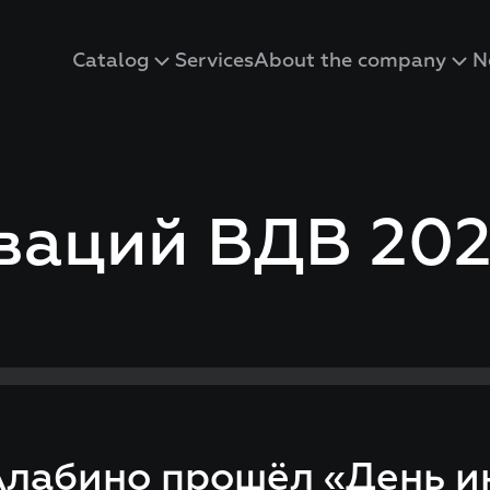
Catalog
Services
About the company
N
ваций ВДВ 20
Алабино прошёл «День 